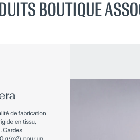
DUITS BOUTIQUE ASSO
era
lité de fabrication
igide en tissu,
l. Gardes
110 g/m2), pour un