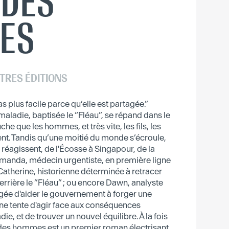
 DES
ES
TRES ÉDITIONS
s plus facile parce qu’elle est partagée.”
aladie, baptisée le “Fléau”, se répand dans le
che que les hommes, et très vite, les fils, les
ent. Tandis qu’une moitié du monde s’écroule,
réagissent, de l'Écosse à Singapour, de la
Amanda, médecin urgentiste, en première ligne
 Catherine, historienne déterminée à retracer
errière le ”Fléau” ; ou encore Dawn, analyste
ée d'aider le gouvernement à forger une
une tente d'agir face aux conséquences
ie, et de trouver un nouvel équilibre. À la fois
n des hommes est un premier roman électrisant