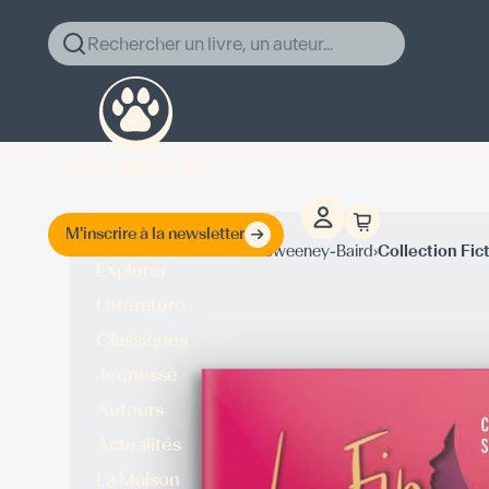
Rechercher un livre, un auteur...
M'inscrire à la newsletter
›
›
Accueil
Christina Sweeney-Baird
Collection Fic
Explorer
Littérature
Classiques
Jeunesse
Auteurs
Actualités
La Maison