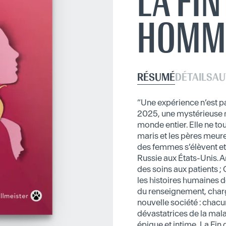
LA FIN
HOMM
RÉSUMÉ
DÉTAILS
AU
“Une expérience n’est pa
2025, une mystérieuse m
monde entier. Elle ne tou
maris et les pères meur
des femmes s’élèvent et 
Russie aux États-Unis. 
des soins aux patients ;
les histoires humaines d
du renseignement, charg
nouvelle société : chac
dévastatrices de la malad
épique et intime, La Fi