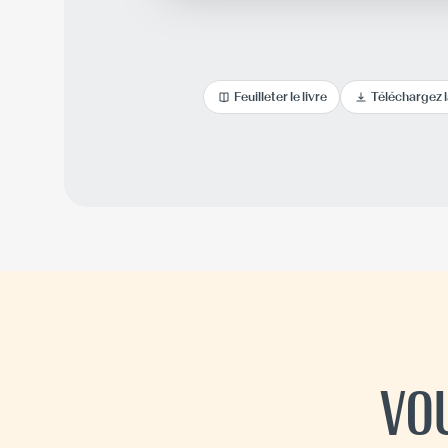
Feuilleter le livre
Téléchargez 
VO