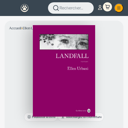
Rechercher...
›
›
Accueil
Ellen Urbani
Collection Fiction
Feuilleter le livre
Téléchargez la couverture