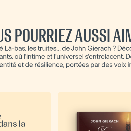
US POURRIEZ AUSSI AI
 Là-bas, les truites... de John Gierach ? Déc
ts, où l'intime et l'universel s'entrelacent. D
dentité et de résilience, portées par des voix 
H
dans la