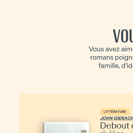
VO
Vous avez aimé
romans poignan
famille, d'i
LITTÉRATURE
JOHN GIERAC
Debout 