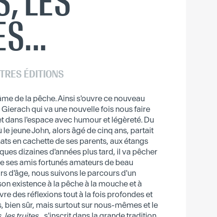
S, LES
S...
TRES ÉDITIONS
'âme de la pêche. Ainsi s'ouvre ce nouveau
n Gierach qui va une nouvelle fois nous faire
t dans l'espace avec humour et légèreté. Du
ù le jeune John, alors âgé de cinq ans, partait
ts en cachette de ses parents, aux étangs
lques dizaines d'années plus tard, il va pêcher
de ses amis fortunés amateurs de beau
rs d'âge, nous suivons le parcours d'un
n existence à la pêche à la mouche et à
livre des réflexions tout à la fois profondes et
tes, bien sûr, mais surtout sur nous-mêmes et le
 les truites
... s'inscrit dans la grande tradition