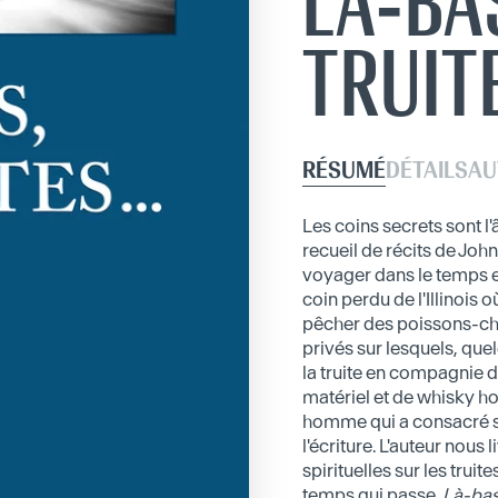
LÀ-BA
TRUITE
RÉSUMÉ
DÉTAILS
AU
Les coins secrets sont l
recueil de récits de Joh
voyager dans le temps e
coin perdu de l'Illinois o
pêcher des poissons-cha
privés sur lesquels, que
la truite en compagnie 
matériel et de whisky ho
homme qui a consacré so
l'écriture. L'auteur nous 
spirituelles sur les trui
temps qui passe.
Là-bas,