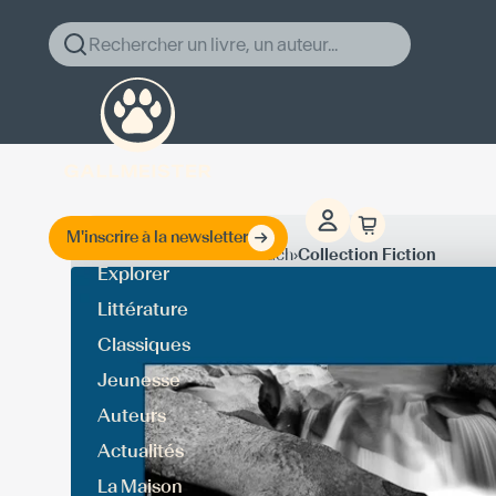
Rechercher un livre, un auteur...
M'inscrire à la newsletter
›
›
Accueil
John Gierach
Collection Fiction
Explorer
Littérature
Classiques
Jeunesse
Auteurs
Actualités
La Maison