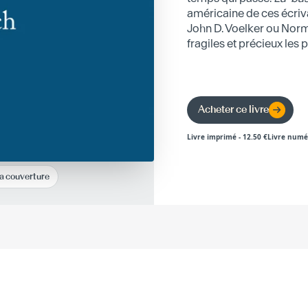
américaine de ces écri
John D. Voelker ou Nor
fragiles et précieux les
Acheter ce livre
Livre imprimé
-
12.50
€
Livre numé
la couverture