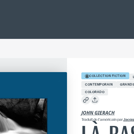
COLLECTION
FICTION
CONTEMPORAIN
GRANDS
COLORADO
JOHN GIERACH
Traduit
de l'américain
par
Jacqu