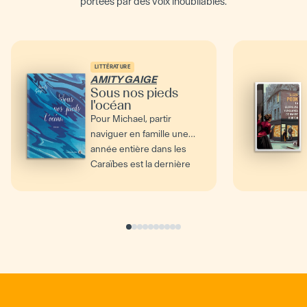
portées par des voix inoubliables.
LITTÉRATURE
AMITY GAIGE
Sous nos pieds
l'océan
Pour Michael, partir
naviguer en famille une
année entière dans les
Caraïbes est la dernière
chance de sauver son...