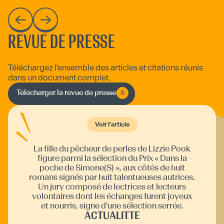
REVUE DE PRESSE
Téléchargez l'ensemble des articles et citations réunis
dans un document complet.
Télécharger la revue de presse
Voir l'article
Voir l'article
La fille du pêcheur de perles de Lizzie Pook
Alors que le bateau de son père revient à terre
après une longue pêche, Eliza découvre que
celui-ci a disparu en mer. Mais elle est la seule
à penser qu'il est encore vivant, échoué sur un
îlot battu par les flots... Quand elle trouve son
journal de bord, la jeune femme met tout en
œuvre pour essayer de comprendre ce à quoi
peut être due cette disparition... Lizzie Pook
nous embarque contre vents et marées dans
cette histoire et signe un roman plein de
figure parmi la sélection du Prix « Dans la
poche de Simone(S) », aux côtés de huit
romans signés par huit talentueuses autrices.
Un jury composé de lectrices et lecteurs
volontaires dont les échanges furent joyeux
et nourris, signe d'une sélection serrée.
ACTUALITTE