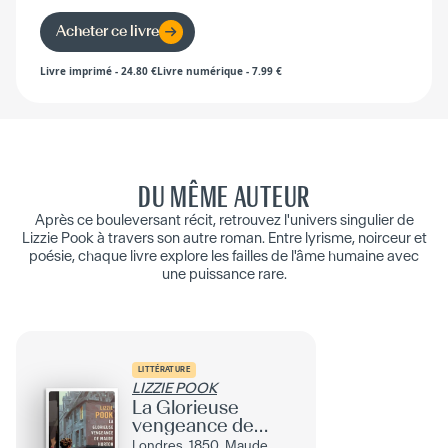
Acheter ce livre
Livre imprimé
-
24.80
€
Livre numérique
-
7.99
€
DU MÊME AUTEUR
Après ce bouleversant récit, retrouvez l'univers singulier de
Lizzie Pook à travers son autre roman. Entre lyrisme, noirceur et
poésie, chaque livre explore les failles de l'âme humaine avec
une puissance rare.
LITTÉRATURE
LIZZIE POOK
La Glorieuse
vengeance de
Maude Horton
Londres, 1850. Maude