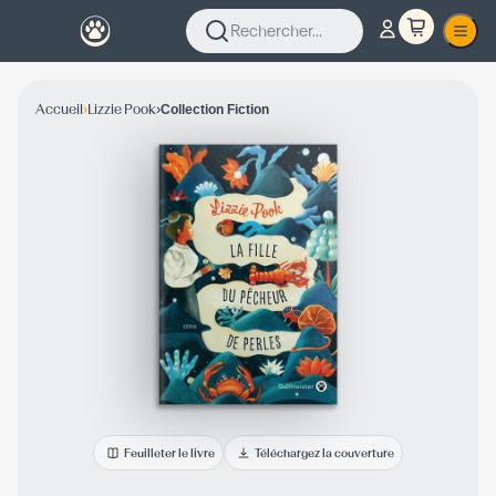
Rechercher...
›
›
Accueil
Lizzie Pook
Collection Fiction
Feuilleter le livre
Téléchargez la couverture