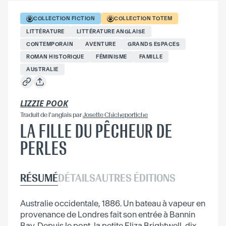
COLLECTION
FICTION
COLLECTION
TOTEM
LITTÉRATURE
LITTÉRATURE ANGLAISE
CONTEMPORAIN
AVENTURE
GRANDS ESPACES
ROMAN HISTORIQUE
FÉMINISME
FAMILLE
AUSTRALIE
LIZZIE POOK
Traduit
de l'anglais
par
Josette Chicheportiche
LA FILLE DU PÊCHEUR DE
PERLES
RÉSUMÉ
DÉTAILS
AUTRES ÉDITIONS
Australie occidentale, 1886. Un bateau à vapeur en
provenance de Londres fait son entrée à Bannin
Bay. Depuis le pont, la petite Eliza Brightwell, dix