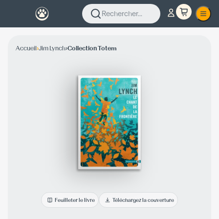
Rechercher...
›
›
Accueil
Jim Lynch
Collection Totem
Feuilleter le livre
Téléchargez la couverture