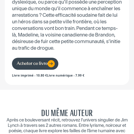
dyslexique, ou parce qu’il possède une perception
unique du monde qu’il commence à enchaîner les
arrestations ? Cette efficacité soudaine fait de lui
un héros dans sa petite ville frontière, où les
conversations vont bon train. Pendant ce temps-
là, Madeline, la voisine canadienne de Brandon,
désireuse de fuir cette petite communauté, s’initie
au trafic de drogue.
Acheter ce livre
Livre imprimé
-
10.80
€
Livre numérique
-
7.99
€
DU MÊME AUTEUR
Après ce bouleversant récit, retrouvez l'univers singulier de Jim
Lynch à travers ses 2 autres romans. Entre lyrisme, noirceur et
poésie, chaque livre explore les failles de l'âme humaine avec