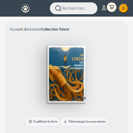
Rechercher...
›
›
Accueil
Jim Lynch
Collection Totem
Feuilleter le livre
Téléchargez la couverture