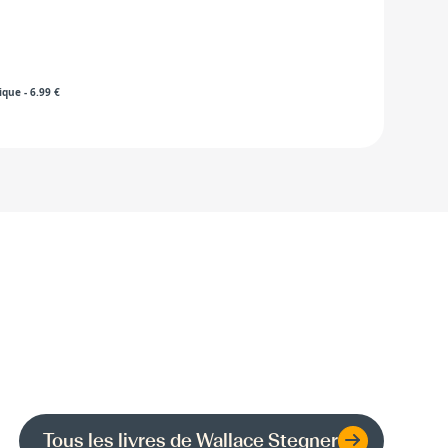
ique
-
6.99
€
Tous les livres de
Wallace Stegner