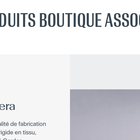
DUITS BOUTIQUE ASSO
era
lité de fabrication
igide en tissu,