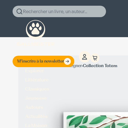
Rechercher un livre, un auteur...
M'inscrire à la newsletter
›
›
Accueil
Wallace Stegner
Collection Totem
Explorer
Littérature
Classiques
Jeunesse
Auteurs
Actualités
La Maison