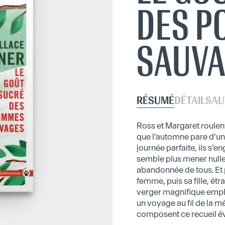
DES 
SAUV
RÉSUMÉ
DÉTAILS
AU
Ross et Margaret roulent
que l’automne pare d’un
journée parfaite, ils s’
semble plus mener nulle
abandonnée de tous. Et p
femme, puis sa fille, ét
verger magnifique empli
un voyage au fil de la m
composent ce recueil é