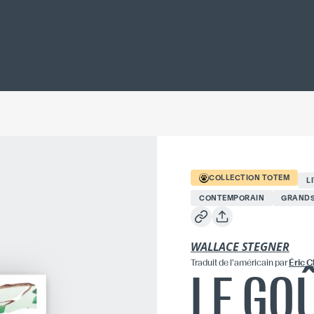
COLLECTION
TOTEM
L
CONTEMPORAIN
GRANDS
WALLACE STEGNER
Traduit
de l'américain
par
Éric C
LE GO