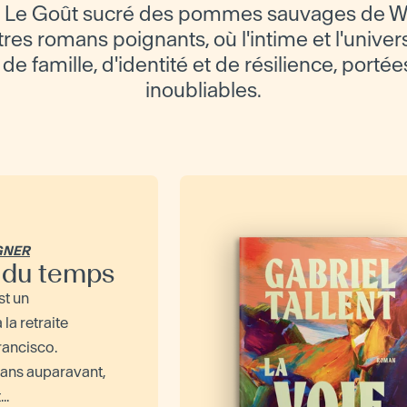
 Le Goût sucré des pommes sauvages de Wa
es romans poignants, où l'intime et l'univers
de famille, d'identité et de résilience, porté
inoubliables.
GNER
s du temps
st un
la retraite
Francisco.
ans auparavant,
..