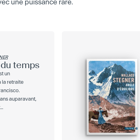
avec une puissance rare.
NER
s du temps
st un
la retraite
Francisco.
ans auparavant,
..