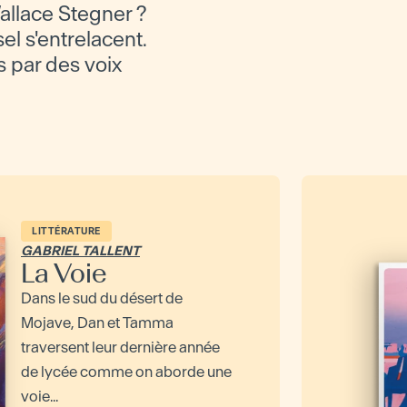
llace Stegner ?
el s'entrelacent.
es par des voix
LITTÉRATURE
GABRIEL TALLENT
La Voie
Dans le sud du désert de
Mojave, Dan et Tamma
traversent leur dernière année
de lycée comme on aborde une
voie...