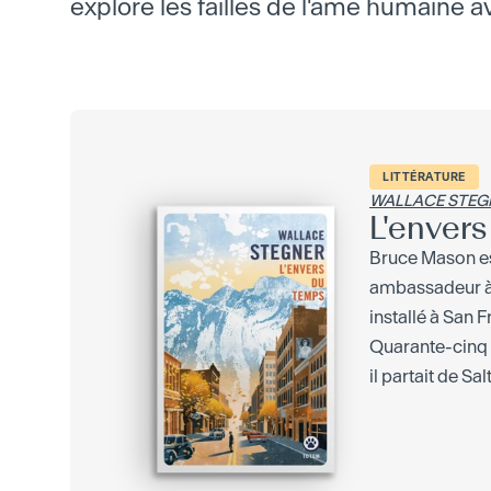
explore les failles de l'âme humaine 
LITTÉRATURE
WALLACE STEG
L'enver
Bruce Mason e
ambassadeur à 
installé à San 
Quarante-cinq 
il partait de Salt.