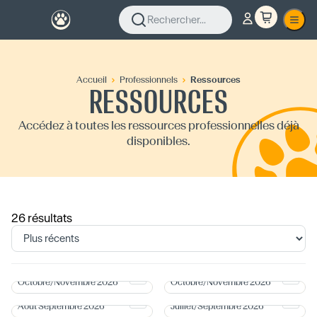
Rechercher...
Accueil
Professionnels
Ressources
RESSOURCES
Accédez à toutes les ressources professionnelles déjà
disponibles.
26
résultat
s
Bon de commande
Programme de parutions
Octobre/Novembre 2026
Octobre/Novembre 2026
Bon de commande - Juillet
Programme de parutions
Août Septembre 2026
Juillet/Septembre 2026