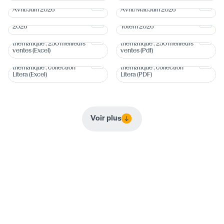
Bon de commande
Programme de parutions
Avril/Juin 2026
Avril/Mai/Juin 2026
Argumentaire - OP Totem
Bon de commande - OP
2026
Totem 2026
Bon de commande
Bon de commande
thématique : 250 meilleurs
thématique : 250 meilleurs
ventes (Excel)
ventes (Pdf)
Bon de commande
Bon de commande
thématique : collection
thématique : collection
Litera (Excel)
Litera (PDF)
Voir plus