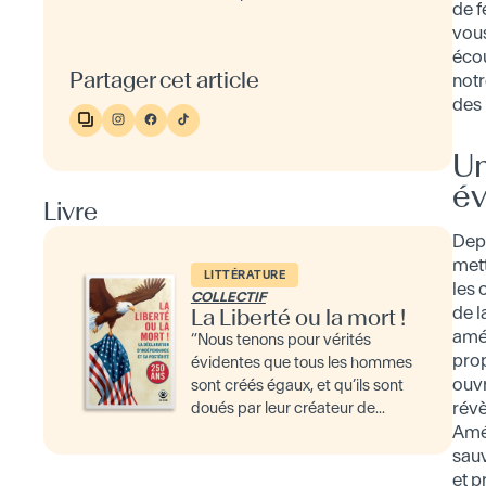
de f
vous
écou
Partager cet article
notr
des 
U
é
Livre
Dep
met
LITTÉRATURE
les
COLLECTIF
de l
La Liberté ou la mort !
amér
“Nous tenons pour vérités
pro
évidentes que tous les hommes
ouv
sont créés égaux, et qu’ils sont
révè
doués par leur créateur de...
Amér
sau
et 