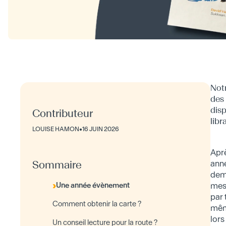
Notr
des 
disp
Contributeur
libr
LOUISE HAMON
•
16 JUIN 2026
Aprè
Sommaire
ann
dem
Une année évènement
mess
par 
Comment obtenir la carte ?
mêm
lors
Un conseil lecture pour la route ?