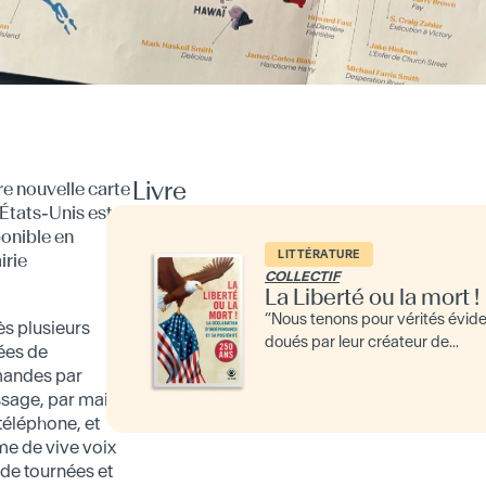
Livre
e nouvelle carte
États-Unis est
onible en
LITTÉRATURE
airie
COLLECTIF
La Liberté ou la mort !
“Nous tenons pour vérités évide
s plusieurs
doués par leur créateur de...
ées de
andes par
age, par mail,
téléphone, et
e de vive voix
 de tournées et