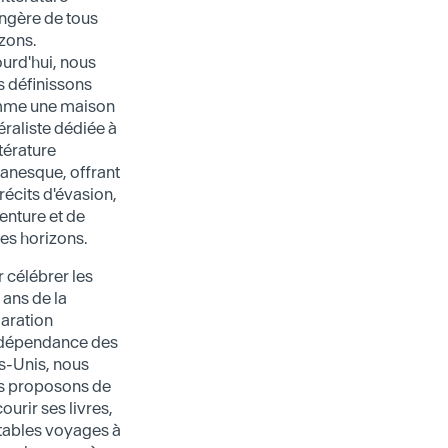
ngère de tous
zons.
urd'hui, nous
 définissons
me une maison
raliste dédiée à
ittérature
anesque, offrant
récits d'évasion,
enture et de
es horizons.
 célébrer les
ans de la
aration
ndépendance des
s-Unis, nous
s proposons de
ourir ses livres,
tables voyages à