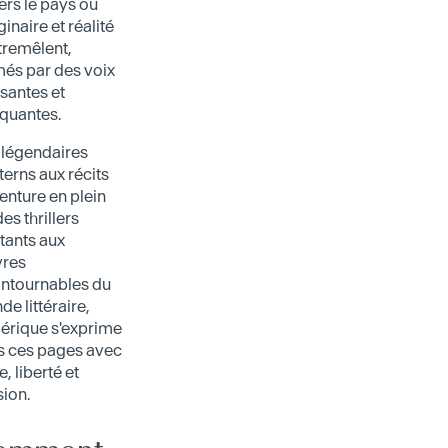
ers le pays où
inaire et réalité
tremêlent,
és par des voix
santes et
quantes.
 légendaires
erns aux récits
enture en plein
des thrillers
tants aux
res
ontournables du
e littéraire,
érique s'exprime
s ces pages avec
e, liberté et
ion.