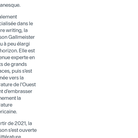
anesque.
ialement
ialisée dans le
re writing, la
son Gallmeister
u à peu élargi
horizon. Elle est
enue experte en
ts de grands
ces, puis s'est
née vers la
érature de l'Ouest
nt d'embrasser
nement la
érature
ricaine.
rtir de 2021, la
on s'est ouverte
littérature