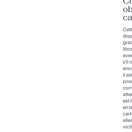
C
ob
ca
Cett
dis
grat
libr
avec
s'il
enco
il e
poss
com
atte
est 
en 
cart
elle
vict