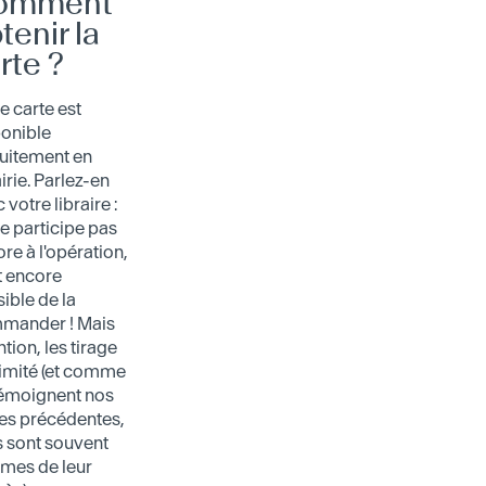
omment
tenir la
rte ?
e carte est
ponible
uitement en
airie. Parlez-en
 votre libraire :
 ne participe pas
re à l'opération,
st encore
ible de la
mander ! Mais
ntion, les tirage
limité (et comme
témoignent nos
es précédentes,
s sont souvent
imes de leur