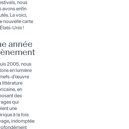
estivals, nous
 avons enfin
tés. La voici,
e nouvelle carte
États-Unis !
ne année
vènement
uis 2005, nous
tons en lumière
 chefs-d'œuvre
a littérature
icaine, en
posant des
rages qui
lent une
ique à la fois
vage, indomptée
profondément