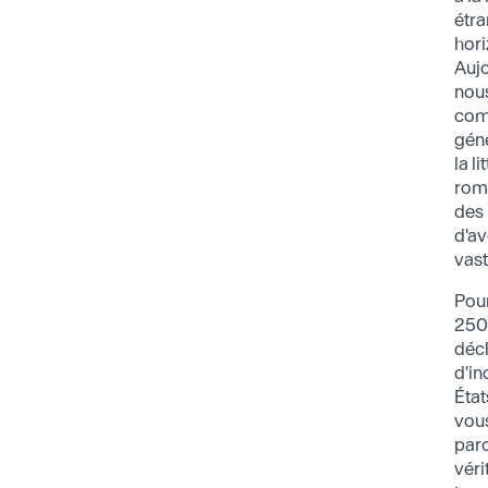
étra
hori
Aujo
nous
com
géné
la l
rom
des 
d'av
vast
Pour
250 
décl
d'i
État
vou
parc
véri