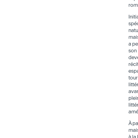
rom
Init
spéc
natu
mai
a pe
son 
dev
réci
espa
tour
litt
ava
plei
litt
amé
À pa
mais
à la 