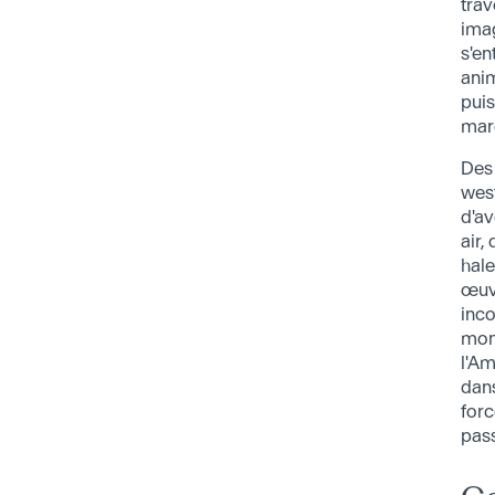
trav
imag
s'en
anim
puis
mar
Des
west
d'av
air, 
hale
œuv
inc
mond
l'Am
dan
forc
pass