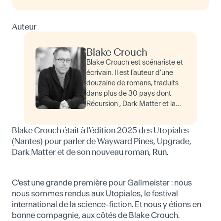
Auteur
Blake Crouch
Blake Crouch est scénariste et
écrivain. Il est l’auteur d’une
douzaine de romans, traduits
dans plus de 30 pays dont
Récursion , Dark Matter et la
trilogie Wayward Pines ,
adaptée en série pour la
Blake Crouch était à l'édition 2025 des Utopiales
télévision par la FOX…
(Nantes) pour parler de Wayward Pines, Upgrade,
Dark Matter et de son nouveau roman, Run.
C'est une grande première pour Gallmeister : nous
nous sommes rendus aux Utopiales, le festival
international de la science-fiction. Et nous y étions en
bonne compagnie, aux côtés de Blake Crouch.