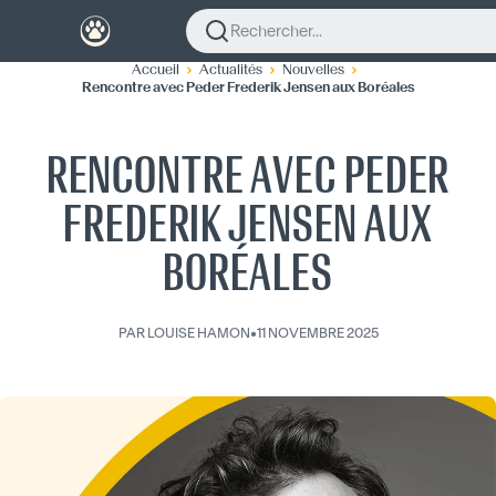
Rechercher...
Accueil
Actualités
Nouvelles
Rencontre avec Peder Frederik Jensen aux Boréales
RENCONTRE AVEC PEDER
FREDERIK JENSEN AUX
BORÉALES
PAR
LOUISE HAMON
•
11 NOVEMBRE 2025