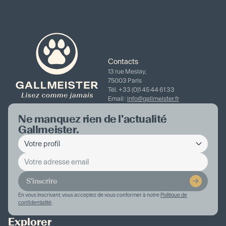
Contacts
13 rue Meslay,
75003 Paris
Tél. +33 (0)1 45 44 61 33
Email :
info@gallmeister.fr
Ne manquez rien de l'actualité
Gallmeister.
S'inscrire
En vous inscrivant, vous acceptez de vous conformer à notre
Politique de
confidentialité
.
Explorer