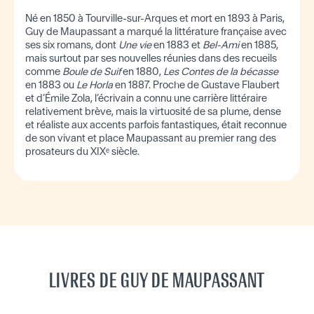
Né en 1850 à Tourville-sur-Arques et mort en 1893 à Paris,
Guy de Maupassant a marqué la littérature française avec
ses six romans, dont
Une vie
en 1883 et
Bel-Ami
en 1885,
mais surtout par ses nouvelles réunies dans des recueils
comme
Boule de Suif
en 1880,
Les Contes de la bécasse
en 1883 ou
Le Horla
en 1887. Proche de Gustave Flaubert
et d’Émile Zola, l’écrivain a connu une carrière littéraire
relativement brève, mais la virtuosité de sa plume, dense
et réaliste aux accents parfois fantastiques, était reconnue
de son vivant et place Maupassant au premier rang des
prosateurs du XIXᵉ siècle.
LIVRES DE GUY DE MAUPASSANT