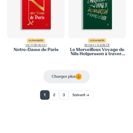
CLASSIQUES
CLASSIQUES
VICTOR HUGO
SELMA LAGERLÖF
Notre-Dame de Paris
Le Merveilleux Voyage de
Nils Holgersson à travers
la Suède
Charger plus
1
2
3
Suivant →