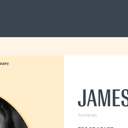
eary
JAMES
Américain