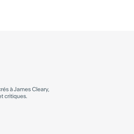
acrés à
James Cleary
,
t critiques.