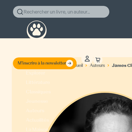
Rechercher un livre, un auteur...
M'inscrire à la newsletter
James Cl
Accueil
Auteurs
Explorer
Littérature
Classiques
Jeunesse
Auteurs
Actualités
La Maison