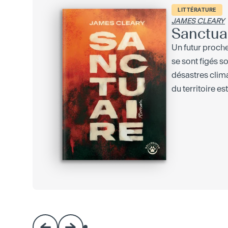
LITTÉRATURE
JAMES CLEARY
Sanctua
Un futur proch
se sont figés s
désastres clima
du territoire est.