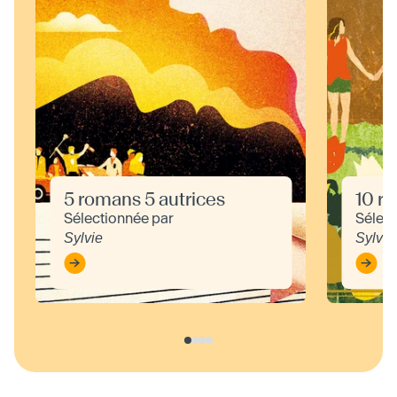
5 romans 5 autrices
10 ro
Sélectionnée par
Sélect
Sylvie
Sylvie