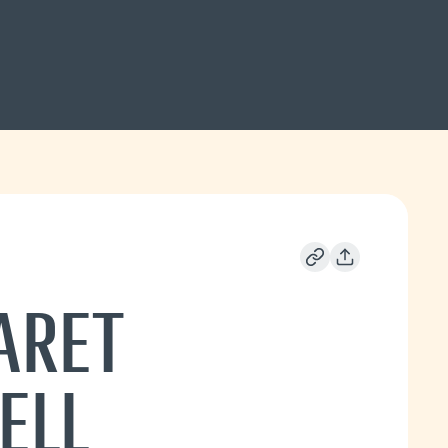
ARET
ELL