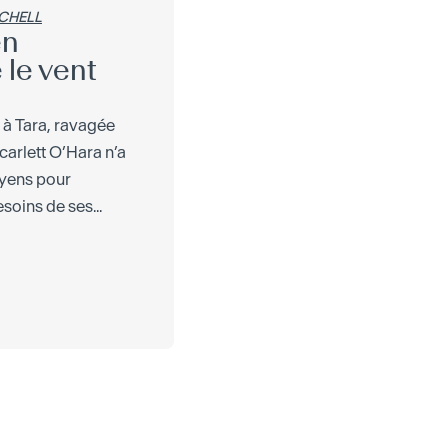
CHELL
en
le vent
 à Tara, ravagée
Scarlett O’Hara n’a
yens pour
soins de ses...