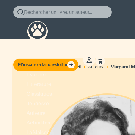
Rechercher un livre, un auteur...
M'inscrire à la newsletter
Margaret Mi
Accueil
Auteurs
Explorer
Littérature
Classiques
Jeunesse
Auteurs
Actualités
La Maison