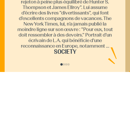
rejeton à peine plus équilibré de Hunter S.
Thompson et James Ellroy". Lui assume
d'écrire des livres "divertissants", qui font
d'excellents compagnons de vacances. The
New York Times, lui, n'a jamais publié la
Éditions Gallmeister.
moindre ligne sur son œuvre : "Pour eux, tout
SUD OUEST
doit ressembler à des devoirs." Portrait d'un
comprennent rien».
titre paru est Mémoires aux éditions Gallmeister.
écrivain de L.A. qui bénéficie d'une
LIBÉ
LE PETIT JOURNAL
reconnaissance en Europe, notamment ...
SOCIETY