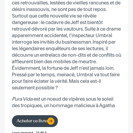
ces retrouvailles, lestées de vieilles rancunes et de
désirs inassouvis, ne sont pas de tout repos.
Surtout que cette nouvelle vie se révèle
dangereuse : le cadavre de Jeff est bientôt
retrouvé dévoré par les vautours. Suite à ce drame
apparemment accidentel, l’inspecteur Umbral
interroge les invités du businessman. Inspiré par
les légendaires enquêteurs de ses lectures, il
découvre un entrelacs de non-dits et de conflits où
affleurent bien des mobiles de meurtre.
Évidemment, la fortune de Jeff n’est jamais loin.
Pressé par le temps, menacé, Umbral va tout faire
pour faire éclater la vérité. Mais cela est-il
seulement possible ?
Pura Vida
est un noeud de vipères sous le soleil
des tropiques, un hommage malicieux à Agatha
Christie, traversé par l’humour corrosif de Mark
Haskell Smith.
Acheter ce livre
Livre imprimé
-
24.90
€