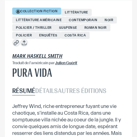
COLLECTION
FICTION
LITTÉRATURE
LITTÉRATURE AMÉRICAINE
CONTEMPORAIN
NOIR
POLICIER / THRILLER
SUSPENSE
ROMAN NOIR
POLICIER
ENQUÊTES
COSTA RICA
MARK HASKELL SMITH
Traduit
de l'américain
par
Julien Guérif
PURA VIDA
RÉSUMÉ
DÉTAILS
AUTRES ÉDITIONS
Jeffrey Wind, riche entrepreneur fuyant une vie
chaotique, s’installe au Costa Rica, dans une
somptueuse villa nichée au coeur de la jungle. Il y
convie quelques amis de longue date, espérant
resserrer des liens distendus par les années. Mais