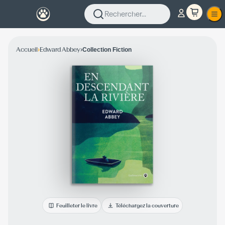
Rechercher...
›
›
Accueil
Edward Abbey
Collection Fiction
Feuilleter le livre
Téléchargez la couverture