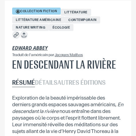
COLLECTION
FICTION
LITTÉRATURE
LITTÉRATURE AMÉRICAINE
CONTEMPORAIN
NATURE WRITING
ÉCOLOGIE
EDWARD ABBEY
Traduit
de l'américain
par
Jacques Mailhos
EN DESCENDANT LA RIVIÈRE
RÉSUMÉ
DÉTAILS
AUTRES ÉDITIONS
Exploration de la beauté impérissable des
derniers grands espaces sauvages américains,
En
descendant la rivière
nous entraîne dans des
paysages où le corps et l’esprit flottent librement.
Leur immensité réveille des méditations sur des
sujets allant de la vie d’Henry David Thoreau à la