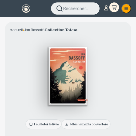
Rechercher...
›
›
Accueil
Jon Bassoff
Collection Totem
Feuilleter le livre
Téléchargez la couverture