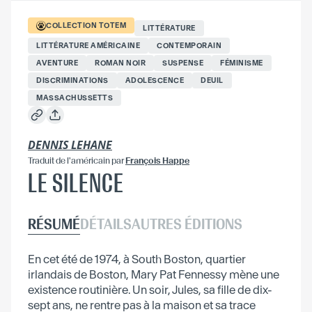
COLLECTION
TOTEM
LITTÉRATURE
LITTÉRATURE AMÉRICAINE
CONTEMPORAIN
AVENTURE
ROMAN NOIR
SUSPENSE
FÉMINISME
DISCRIMINATIONS
ADOLESCENCE
DEUIL
MASSACHUSSETTS
DENNIS LEHANE
Traduit
de l'américain
par
François Happe
LE SILENCE
RÉSUMÉ
DÉTAILS
AUTRES ÉDITIONS
En cet été de 1974, à South Boston, quartier
irlandais de Boston, Mary Pat Fennessy mène une
existence routinière. Un soir, Jules, sa fille de dix-
sept ans, ne rentre pas à la maison et sa trace