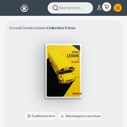
Rechercher...
›
›
Accueil
Dennis Lehane
Collection Totem
Feuilleter le livre
Téléchargez la couverture