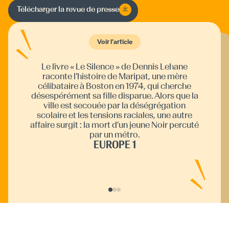
Télécharger la revue de presse
Voir l'article
Voir l'article
Voir l'article
Le livre « Le Silence » de Dennis Lehane
C'est plein de suspense, et c'est aussi une
plongée dans cette ambiance du milieu des
années 1970. Mais surtout, c'est quand même
ça le talent de Lehane : ça sonne juste — les
dialogues, le ton du livre. On y croit. Le lien
entre les deux événements sera Mary Pat, une
Le Silence de Dennis Lehane entraîne le lecteur dans le Boston des années 1970, marqué par la déségrégation scolaire et ses
tensions raciales. Lehane réussit à immerger
le lecteur dans une atmosphère poignante et
oppressante, révélant la brutalité et la beauté
raconte l'histoire de Maripat, une mère
célibataire à Boston en 1974, qui cherche
désespérément sa fille disparue. Alors que la
ville est secouée par la déségrégation
scolaire et les tensions raciales, une autre
tragique des destins humains enchevêtrés.
mère en colère qui cherche sa fille.
affaire surgit : la mort d'un jeune Noir percuté
ACTUALITTE
EUROPE1
par un métro.
EUROPE 1