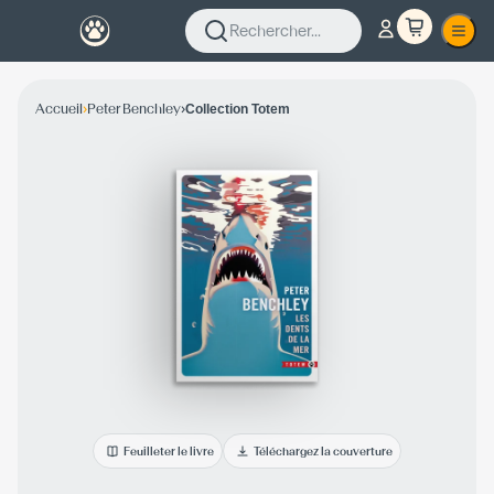
Rechercher...
›
›
Accueil
Peter Benchley
Collection Totem
Feuilleter le livre
Téléchargez la couverture