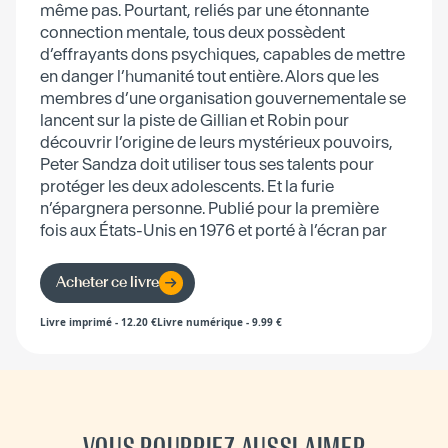
même pas. Pourtant, reliés par une étonnante
connection mentale, tous deux possèdent
d’effrayants dons psychiques, capables de mettre
en danger l’humanité tout entière. Alors que les
membres d’une organisation gouvernementale se
lancent sur la piste de Gillian et Robin pour
découvrir l’origine de leurs mystérieux pouvoirs,
Peter Sandza doit utiliser tous ses talents pour
protéger les deux adolescents. Et la furie
n’épargnera personne. Publié pour la première
fois aux États-Unis en 1976 et porté à l’écran par
Brian De Palma en 1978, Furie est un classique
intemporel.
Acheter ce livre
Livre imprimé
-
12.20
€
Livre numérique
-
9.99
€
VOUS POURRIEZ AUSSI AIMER