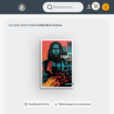
Rechercher...
›
›
Accueil
John Farris
Collection Totem
Feuilleter le livre
Téléchargez la couverture