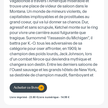
vagabonde à travers l’Amérique misérable et
trouve une place de videur de saloon dans le
Montana. Un monde de mineurs violents, de
capitalistes impitoyables et de prostituées au
grand coeur, qui va lui donner sa chance. Dur,
agressif et sans scrupule, Ketchel monte sur le ring
pour vivre une carrière aussi fulgurante que
tragique. Surnommé “l’assassin du Michigan”, il
battra par K.-O. tous les adversaires de sa
catégorie pour oser affronter, en 1909, le
champion des poids lourds, Jack Johnson, lors
d’un combat féroce qui deviendra mythique et
changera son destin. Entre les derniers saloons de
l’Ouest sauvage et les grands hôtels de New York,
sa destinée de champion maudit, flamboyant et
charismatique revêt les accents d’une authentique
épopée américaine.
Acheter ce livre
Livre imprimé
-
23.80
€
Livre numérique
-
14.99
€