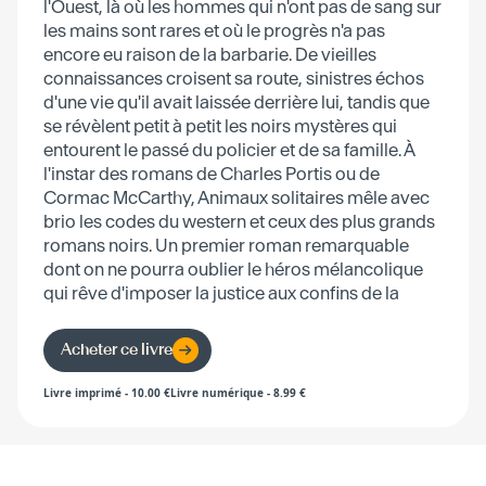
l'Ouest, là où les hommes qui n'ont pas de sang sur
les mains sont rares et où le progrès n'a pas
encore eu raison de la barbarie. De vieilles
connaissances croisent sa route, sinistres échos
d'une vie qu'il avait laissée derrière lui, tandis que
se révèlent petit à petit les noirs mystères qui
entourent le passé du policier et de sa famille. À
l'instar des romans de Charles Portis ou de
Cormac McCarthy, Animaux solitaires mêle avec
brio les codes du western et ceux des plus grands
romans noirs. Un premier roman remarquable
dont on ne pourra oublier le héros mélancolique
qui rêve d'imposer la justice aux confins de la
civilisation. Quel que soit le prix à payer.
Acheter ce livre
Livre imprimé
-
10.00
€
Livre numérique
-
8.99
€