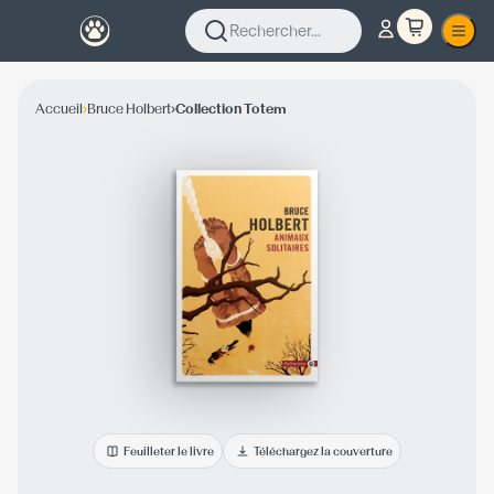
Rechercher...
›
›
Accueil
Bruce Holbert
Collection Totem
Feuilleter le livre
Téléchargez la couverture