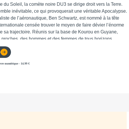
re du Soleil, la comète noire DU3 se dirige droit vers la Terre.
emble inévitable, ce qui provoquerait une véritable Apocalypse.
liste de l’aéronautique, Ben Schwartz, est nommé à la tête
ternationale censée trouver le moyen de faire dévier l’énorme
de sa trajectoire. Réunis sur la base de Kourou en Guyane,
s proches, des hommes et des femmes de tous horizons
éniosité pour affronter ce défi sans précédent. Mais contre toute
e
 pas l’exploit technologique qui se révèle le plus difficile ; en
 les passions humaines s’exacerbent, comme sur ce bateau
vre numérique
-
14.99
€
route vers l’Arctique où un photographe baroudeur se rapproche
 solitaire. Alors que le temps vient à manquer, chacun se
 vrai jour. La Comète est un page-turner addictif qui met en
é face à son heure de vérité.