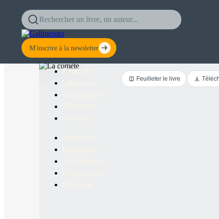
Rechercher un livre, un auteur...
M'inscrire à la newsletter
Accueil
›
Claire Holroyde
›
Collection Fiction
Explorer
Feuilleter le livre
Téléch
Littérature
Classiques
Jeunesse
Auteurs
Actualités
La Maison
Collections
Espace pro
Boutique