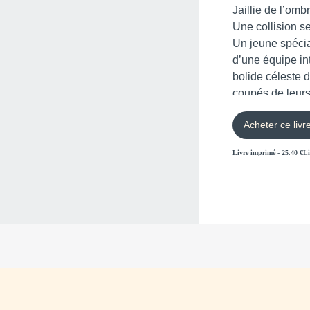
Jaillie de l’omb
Une collision s
Un jeune spécia
d’une équipe in
bolide céleste 
coupés de leur
rivalisent d’ing
Acheter ce livr
attente, ce n’est
temps de crise,
Livre imprimé
-
25.40
€
Li
brise-glace en 
d’une biologiste
montre sous son
scène l’humanit