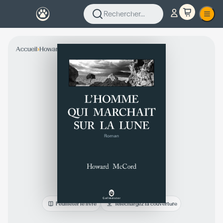
Rechercher...
›
›
Accueil
Howard McCord
Collection Fiction
Feuilleter le livre
Téléchargez la couverture