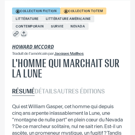
COLLECTION
FICTION
COLLECTION
TOTEM
LITTÉRATURE
LITTÉRATURE AMÉRICAINE
CONTEMPORAIN
SURVIE
NEVADA
HOWARD MCCORD
Traduit
de l'américain
par
Jacques Mailhos
L'HOMME QUI MARCHAIT SUR
LA LUNE
RÉSUMÉ
DÉTAILS
AUTRES ÉDITIONS
Qui est William Gasper, cet homme qui depuis
cinq ans arpente inlassablement la Lune, une
“montagne de nulle part” en plein cœur du Nevada
? De ce marcheur solitaire, nul ne sait rien. Est-il un
ascète, un promeneur mystique, un fugitif ? Tandis