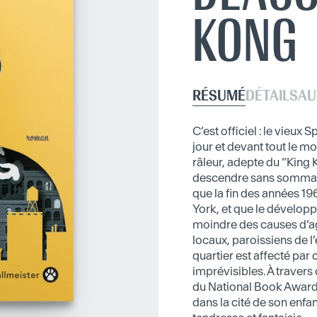
KONG
RÉSUMÉ
DÉTAILS
AU
C’est officiel : le vieu
jour et devant tout le m
râleur, adepte du “King 
descendre sans sommation
que la fin des années 1
York, et que le développ
moindre des causes d’ag
locaux, paroissiens de l’é
quartier est affecté pa
imprévisibles. À travers
du National Book Award 
dans la cité de son enfa