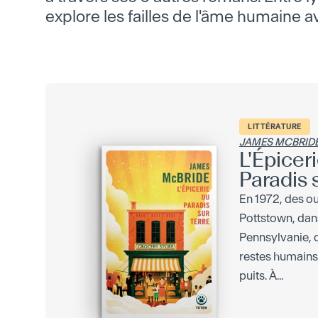
explore les failles de l'âme humaine 
LITTÉRATURE
JAMES MCBRID
L'Épicer
Paradis 
En 1972, des ou
Pottstown, dans
Pennsylvanie, 
restes humains
puits. À...