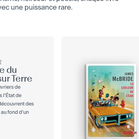
avec une puissance rare.
E
ie du
sur Terre
vriers de
 l’État de
découvrent des
 au fond d’un