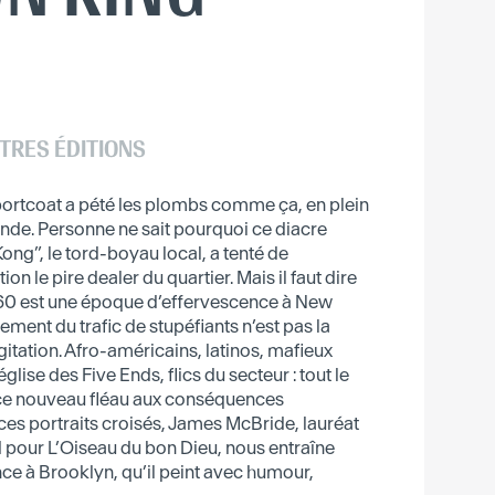
TRES ÉDITIONS
x Sportcoat a pété les plombs comme ça, en plein
onde. Personne ne sait pourquoi ce diacre
Kong”, le tord-boyau local, a tenté de
 le pire dealer du quartier. Mais il faut dire
960 est une époque d’effervescence à New
ement du trafic de stupéfiants n’est pas la
itation. Afro-américains, latinos, mafieux
glise des Five Ends, flics du secteur : tout le
r ce nouveau fléau aux conséquences
 ces portraits croisés, James McBride, lauréat
pour L’Oiseau du bon Dieu, nous entraîne
nce à Brooklyn, qu’il peint avec humour,