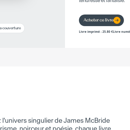
tendresse et fantaisie.
Acheter ce livre
la couverture
Livre imprimé
-
25.80
€
Livre numé
z l'univers singulier de James McBride
risme, noirceur et poésie, chaque livre