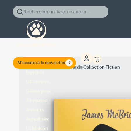
Rechercher un livre, un auteur...
M'inscrire à la newsletter
›
›
Accueil
James McBride
Collection Fiction
Explorer
Littérature
Classiques
Jeunesse
Auteurs
Actualités
La Maison