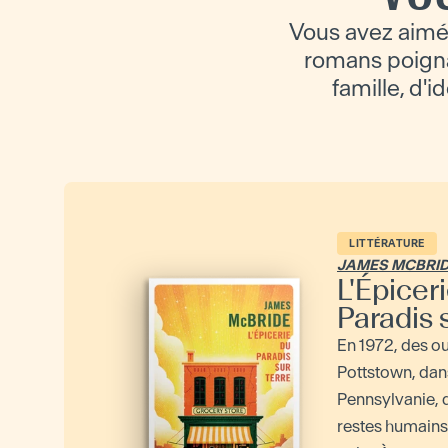
Vous avez aimé
romans poignan
famille, d'i
LITTÉRATURE
JAMES MCBRI
L'Épicer
Paradis 
En 1972, des ou
Pottstown, dans
Pennsylvanie, 
restes humains