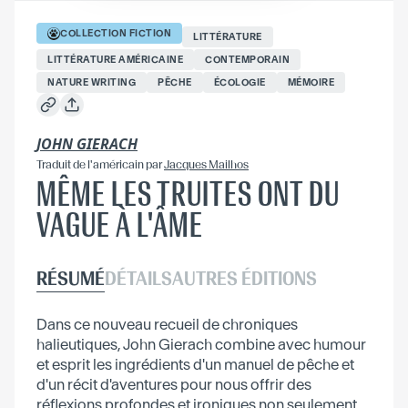
COLLECTION
FICTION
LITTÉRATURE
LITTÉRATURE AMÉRICAINE
CONTEMPORAIN
NATURE WRITING
PÊCHE
ÉCOLOGIE
MÉMOIRE
JOHN GIERACH
Traduit
de l'américain
par
Jacques Mailhos
MÊME LES TRUITES ONT DU
VAGUE À L'ÂME
RÉSUMÉ
DÉTAILS
AUTRES ÉDITIONS
Dans ce nouveau recueil de chroniques
halieutiques, John Gierach combine avec humour
et esprit les ingrédients d'un manuel de pêche et
d'un récit d'aventures pour nous offrir des
réflexions profondes et ironiques non seulement