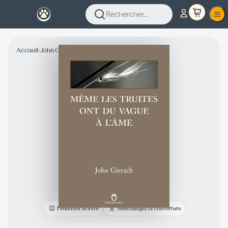
Rechercher...
›
›
Accueil
John Gierach
Collection Fiction
Feuilleter le livre
Téléchargez la couverture