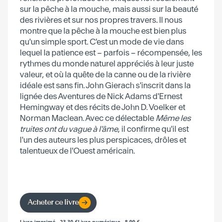
sur la pêche à la mouche, mais aussi sur la beauté
des rivières et sur nos propres travers. Il nous
montre que la pêche à la mouche est bien plus
qu'un simple sport. C'est un mode de vie dans
lequel la patience est – parfois – récompensée, les
rythmes du monde naturel appréciés à leur juste
valeur, et où la quête de la canne ou de la rivière
idéale est sans fin. John Gierach s'inscrit dans la
lignée des Aventures de Nick Adams d'Ernest
Hemingway et des récits de John D. Voelker et
Norman Maclean. Avec ce délectable
Même les
truites ont du vague à l'âme
, il confirme qu'il est
l'un des auteurs les plus perspicaces, drôles et
talentueux de l'Ouest américain.
Acheter ce livre
Livre imprimé
-
23.30
€
Livre numérique
-
8.99
€