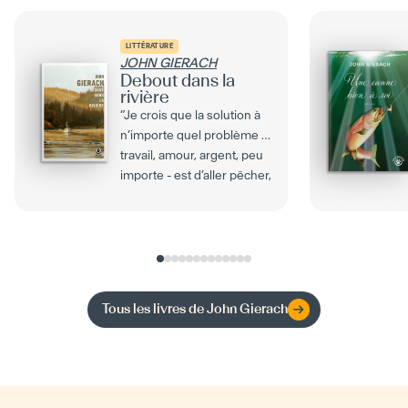
LITTÉRATURE
JOHN GIERACH
Debout dans la
rivière
”Je crois que la solution à
n’importe quel problème -
travail, amour, argent, peu
importe - est d’aller pêcher,
et que...
Tous les livres de
John Gierach