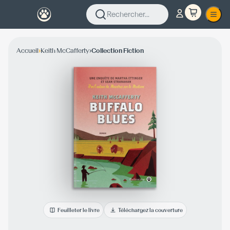
Rechercher...
›
›
Accueil
Keith McCafferty
Collection Fiction
Feuilleter le livre
Téléchargez la couverture