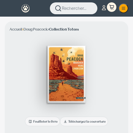
Rechercher...
›
›
Accueil
Doug Peacock
Collection Totem
Feuilleter le livre
Téléchargez la couverture