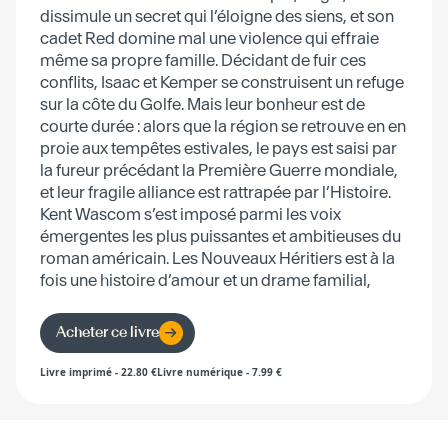
dissimule un secret qui l’éloigne des siens, et son
cadet Red domine mal une violence qui effraie
même sa propre famille. Décidant de fuir ces
conflits, Isaac et Kemper se construisent un refuge
sur la côte du Golfe. Mais leur bonheur est de
courte durée : alors que la région se retrouve en en
proie aux tempêtes estivales, le pays est saisi par
la fureur précédant la Première Guerre mondiale,
et leur fragile alliance est rattrapée par l’Histoire.
Kent Wascom s’est imposé parmi les voix
émergentes les plus puissantes et ambitieuses du
roman américain. Les Nouveaux Héritiers est à la
fois une histoire d’amour et un drame familial,
inscrit dans la nature, traversé par la guerre.
Acheter ce livre
Livre imprimé
-
22.80
€
Livre numérique
-
7.99
€