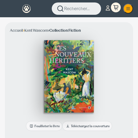
Rechercher...
›
›
Accueil
Kent Wascom
Collection Fiction
Feuilleter le livre
Téléchargez la couverture