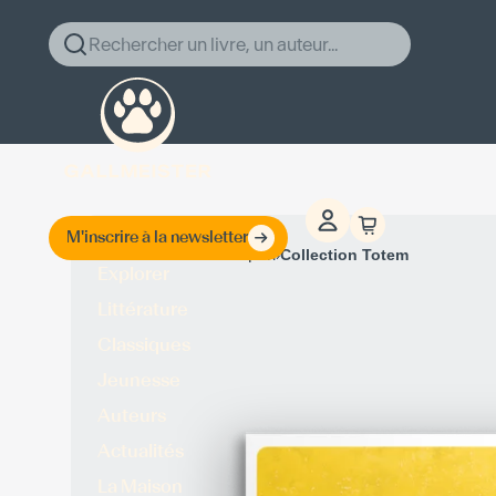
Rechercher un livre, un auteur...
M'inscrire à la newsletter
›
›
Accueil
Kim Zupan
Collection Totem
Explorer
Littérature
Classiques
Jeunesse
Auteurs
Actualités
La Maison