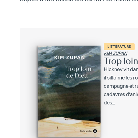
LITTÉRATURE
KIM ZUPAN
Trop loi
Hickney vit da
il sillonne les 
campagne et r
cadavres d’ani
des...