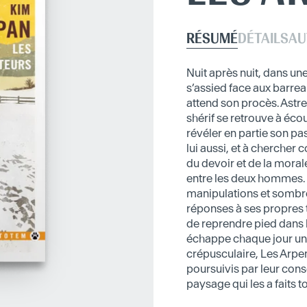
RÉSUMÉ
DÉTAILS
AU
Nuit après nuit, dans un
s’assied face aux barrea
attend son procès. Astre
shérif se retrouve à écout
révéler en partie son pas
lui aussi, et à chercher 
du devoir et de la moral
entre les deux hommes. D
manipulations et sombre
réponses à ses propres 
de reprendre pied dans l
échappe chaque jour un
crépusculaire, Les Arp
poursuivis par leur cons
paysage qui les a faits 