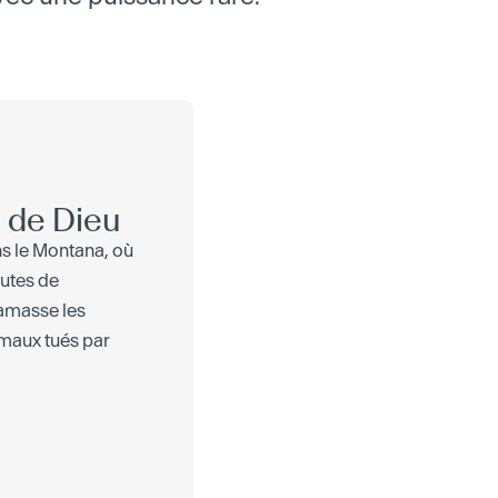
n de Dieu
ns le Montana, où
routes de
amasse les
maux tués par