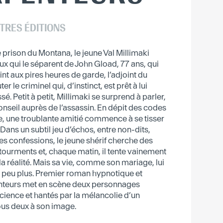
TRES ÉDITIONS
e prison du Montana, le jeune Val Millimaki
ux qui le séparent de John Gload, 77 ans, qui
int aux pires heures de garde, l’adjoint du
er le criminel qui, d’instinct, est prêt à lui
sé. Petit à petit, Millimaki se surprend à parler,
conseil auprès de l’assassin. En dépit des codes
e, une troublante amitié commence à se tisser
ans un subtil jeu d’échos, entre non-dits,
s confessions, le jeune shérif cherche des
tourments et, chaque matin, il tente vainement
a réalité. Mais sa vie, comme son mariage, lui
 peu plus. Premier roman hypnotique et
enteurs met en scène deux personnages
cience et hantés par la mélancolie d’un
tous deux à son image.