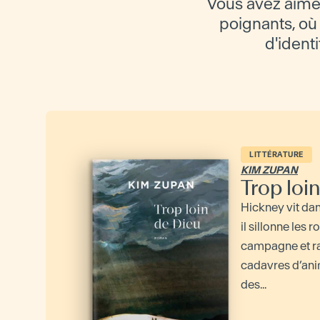
Vous avez aimé
poignants, où l
d'identi
LITTÉRATURE
KIM ZUPAN
Trop loi
Hickney vit da
il sillonne les 
campagne et r
cadavres d’ani
des...