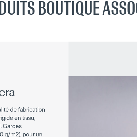
DUITS BOUTIQUE ASSO
era
lité de fabrication
igide en tissu,
l. Gardes
110 g/m2), pour un