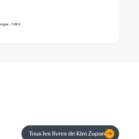
rique
-
7.99
€
Tous les livres de
Kim Zupan