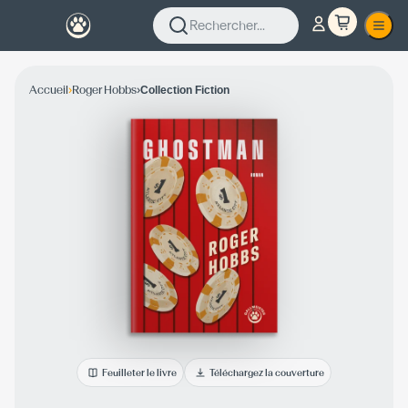
Rechercher...
›
›
Accueil
Roger Hobbs
Collection Fiction
Feuilleter le livre
Téléchargez la couverture