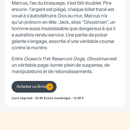
Marcus, l’as du braquage, s’est fait doubler. Pire
encore : l’argent est piégé, chaque billet tracé est
voué à s’autodétruire. Dos au mur, Marcus n’a
qu’un prénom en tête : Jack, alias “Ghostman”, un
homme aussi insaisissable que dangereux à qui il
a autrefois rendu service. Une partie de poker
géante s’engage, assortie d’une véritable course
contre la montre.
Entre
Ocean’s 11
et
Reservoir Dog
s,
Ghostman
est
un véritable page-turner plein de suspense, de
manipulations et de rebondissements.
Acheter ce livre
Livre imprimé
-
25.90
€
Livre numérique
-
12.99
€