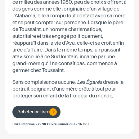
ce milieu des années 1980, peu de choix s’offrent à
des gens comme elle : originaire d’un village de
l’Alabama, elle a rompu tout contact avec sa mère
et ne peut compter sur personne. Lorsque le père
de Toussaint, un homme charismatique,
autoritaire et très engagé politiquement,
réapparaît dans la vie d’Ava, celle-ci se croit enfin
tirée d’affaire. Dans le même temps, un puissant
atavisme lié à ce Sud lointain, incarné par une
grand-mère qu’il ne connaît pas, commence à
germer chez Toussaint.
Sans complaisance aucune,
Les Égarés
dresse le
portrait poignant d’une mère prête à tout pour
protéger son enfant de la froideur du monde,
quitte à se brûler les ailes.
Acheter ce livre
Livre imprimé
-
25.90
€
Livre numérique
-
16.99
€