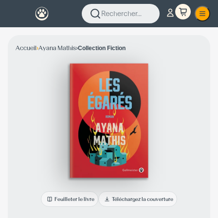
Rechercher...
›
›
Accueil
Ayana Mathis
Collection Fiction
Feuilleter le livre
Téléchargez la couverture