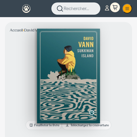
Rechercher...
›
›
Accueil
David Vann
Collection Totem
Feuilleter le livre
Téléchargez la couverture