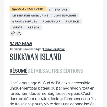
COLLECTION
TOTEM
LITTÉRATURE
LITTÉRATURE AMÉRICAINE
CONTEMPORAIN
GRANDS ESPACES
ROMAN NOIR
FILIATION
SURVIE
ALASKA
DAVID VANN
Traduit
de l'américain
par
Laura Derajinski
SUKKWAN ISLAND
RÉSUMÉ
DÉTAILS
AUTRES ÉDITIONS
Une île sauvage du Sud de l’Alaska, accessible
uniquement par bateau ou par hydravion, tout en
forêts humides et montagnes escarpées. C’est
dans ce décor que Jim décide d’emmener son fils
de treize ans pour y vivre dans une cabane isolée,