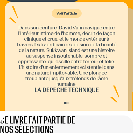
Voir l'article
Voir l'article
Dans son écriture, David Vann navigue entre
Paru en 2009 en version originale et l'année
suivante en France aux éditions Gallmeister,
Sukkwan Island a marqué la critique et le
public, remportant le Prix Médicis du roman
étranger. Son style d'écriture est reconnu
pour son réalisme brutal, offrant des
explorations profondes de la psyché
humaine. Une adaptation cinématographique
l'intérieur intime de l'homme, décrit de façon
clinique et crue, et le monde extérieur à
travers l'extraordinaire explosion de la beauté
de la nature. Sukkwan Island est une histoire
au suspense insoutenable, sombre et
oppressante, qui oscille entre terreur et folie.
L'histoire d'un enfermement existentiel dans
très attendue sort en salle le 18 février 2026.
une nature impitoyable. Une plongée
ACTUALITTES
troublante jusqu'aux tréfonds de l'âme
humaine.
LA DEPECHE TECHNIQUE
CE LIVRE FAIT PARTIE DE
NOS SÉLECTIONS