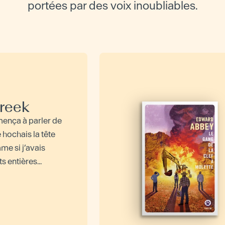
portées par des voix inoubliables.
Creek
ença à parler de
e hochais la tête
me si j’avais
s entières...