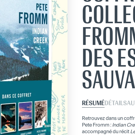
COLLE
FROMM
DES E
SAUV
RÉSUMÉ
DÉTAILS
AU
Retrouvez dans un coffre
Pete Fromm :
Indian Cr
accompagné du récit
Le