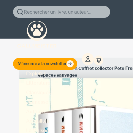
Rechercher un livre, un auteur...
M'inscrire à la newsletter
›
›
Accueil
Pete Fromm
Coffret collector Pete F
Explorer
espaces sauvages
Littérature
Classiques
Jeunesse
Auteurs
Actualités
La Maison