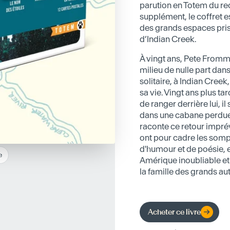
parution en Totem du re
supplément, le coffret 
des grands espaces pris
d’Indian Creek.
À vingt ans, Pete Fromm 
milieu de nulle part da
solitaire, à Indian Cree
sa vie. Vingt ans plus t
de ranger derrière lui, il
dans une cabane perdue 
raconte ce retour impr
ont pour cadre les som
d'humour et de poésie, e
e
Amérique inoubliable e
la famille des grands au
Acheter ce livre