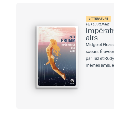
LITTÉRATURE
PETE FROMM
Impératr
airs
Midge et Flea
soeurs. Élevée
par Taz et Rudy
mêmes amis, ell