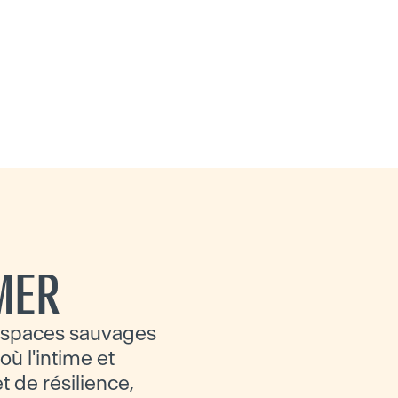
MER
 espaces sauvages
ù l'intime et
et de résilience,