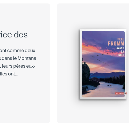
ice des
 sont comme deux
s dans le Montana
, leurs pères eux-
es ont...