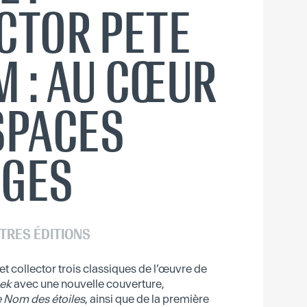
CTOR PETE
 : AU CŒUR
SPACES
AGES
TRES ÉDITIONS
t collector trois classiques de l’œuvre de
eek
avec une nouvelle couverture,
 Nom des étoiles
, ainsi que de la première