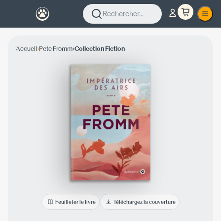
Rechercher...
›
›
Accueil
Pete Fromm
Collection Fiction
Feuilleter le livre
Téléchargez la couverture