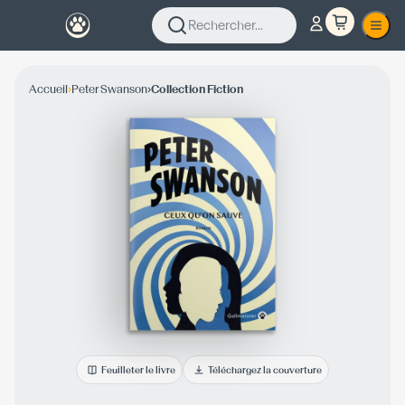
Rechercher...
›
›
Accueil
Peter Swanson
Collection Fiction
Feuilleter le livre
Téléchargez la couverture