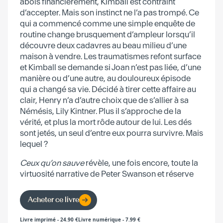
abois financièrement, Kimball est contraint
d’accepter. Mais son instinct ne l’a pas trompé. Ce
qui a commencé comme une simple enquête de
routine change brusquement d’ampleur lorsqu’il
découvre deux cadavres au beau milieu d’une
maison à vendre. Les traumatismes refont surface
et Kimball se demande si Joan n’est pas liée, d’une
manière ou d’une autre, au douloureux épisode
qui a changé sa vie. Décidé à tirer cette affaire au
clair, Henry n’a d’autre choix que de s’allier à sa
Némésis, Lily Kintner. Plus il s’approche de la
vérité, et plus la mort rôde autour de lui. Les dés
sont jetés, un seul d’entre eux pourra survivre. Mais
lequel ?
Ceux qu’on sauve
révèle, une fois encore, toute la
virtuosité narrative de Peter Swanson et réserve
son lots de cadavres dans les placards.
Acheter ce livre
Livre imprimé
-
24.90
€
Livre numérique
-
7.99
€