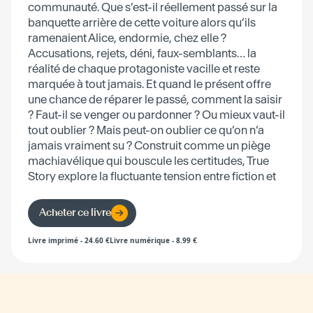
communauté. Que s’est-il réellement passé sur la
banquette arrière de cette voiture alors qu’ils
ramenaient Alice, endormie, chez elle ?
Accusations, rejets, déni, faux-semblants… la
réalité de chaque protagoniste vacille et reste
marquée à tout jamais. Et quand le présent offre
une chance de réparer le passé, comment la saisir
? Faut-il se venger ou pardonner ? Ou mieux vaut-il
tout oublier ? Mais peut-on oublier ce qu’on n’a
jamais vraiment su ? Construit comme un piège
machiavélique qui bouscule les certitudes, True
Story explore la fluctuante tension entre fiction et
réalité et la manière dont notre société diffuse et
affronte la rumeur.
Acheter ce livre
Livre imprimé
-
24.60
€
Livre numérique
-
8.99
€