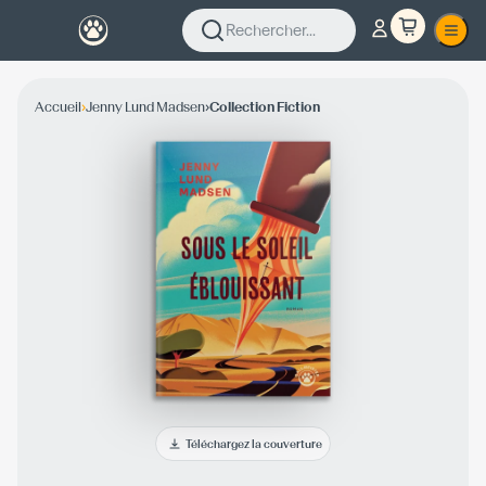
Rechercher...
›
›
Accueil
Jenny Lund Madsen
Collection Fiction
Téléchargez la couverture