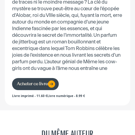
de traces ni le moindre message ? La clé du
mystère se trouve peut-être au cœur de l'épopée
d'Alobar, roi du VIIIe siècle, qui, fuyant la mort, erre
autour du monde en compagnie d'une jeune
Indienne fascinée par les essences, et qui
découvrira le secret de l'immortalité. Un parfum
de jitterbug est un roman bouillonnant et
excentrique dans lequel Tom Robbins célèbre les
joies de l'existence en nous livrant les secrets d'un
parfum perdu. L'auteur génial de Même les cow-
girls ont du vague à l'âme nous entraîne une
nouvelle fois dans un récit délirant et explosif.
Acheter ce livre
Livre imprimé
-
11.60
€
Livre numérique
-
8.99
€
DU MÊME AUTEUR