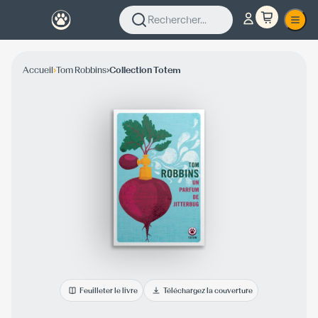
Rechercher...
›
›
Accueil
Tom Robbins
Collection Totem
Feuilleter le livre
Téléchargez la couverture