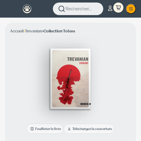
Rechercher...
›
›
Accueil
Trevanian
Collection Totem
Feuilleter le livre
Téléchargez la couverture