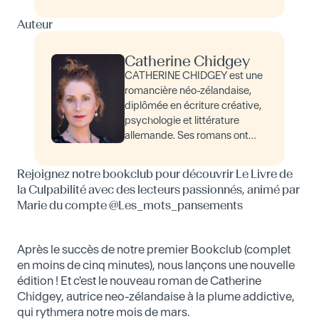
Auteur
Catherine Chidgey
CATHERINE CHIDGEY est une
romancière néo-zélandaise,
diplômée en écriture créative,
psychologie et littérature
allemande. Ses romans ont
acquis une renommée
internationale et ont été
Rejoignez notre bookclub pour découvrir Le Livre de
récompensés par de
la Culpabilité avec des lecteurs passionnés, animé par
nombreux prix. Ell…
Marie du compte @Les_mots_pansements
Après le succès de notre premier Bookclub (complet
en moins de cinq minutes), nous lançons une nouvelle
édition ! Et c'est le nouveau roman de Catherine
Chidgey, autrice neo-zélandaise à la plume addictive,
qui rythmera notre mois de mars.