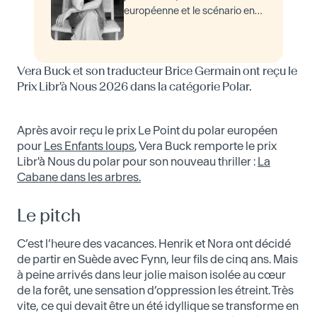
européenne et le scénario en
Europe et à Hawaï. Après son
roman Les Enfants loups , qui a
obtenu en 2025 le prix Le Point
Vera Buck et son traducteur Brice Germain ont reçu le
du…
Prix Libr'à Nous 2026 dans la catégorie Polar.
Après avoir reçu le prix Le Point du polar européen
pour
Les Enfants loups
, Vera Buck remporte le prix
Libr'à Nous du polar pour son nouveau thriller :
La
Cabane dans les arbres.
Le pitch
C’est l’heure des vacances. Henrik et Nora ont décidé
de partir en Suède avec Fynn, leur fils de cinq ans. Mais
à peine arrivés dans leur jolie maison isolée au cœur
de la forêt, une sensation d’oppression les étreint. Très
vite, ce qui devait être un été idyllique se transforme en