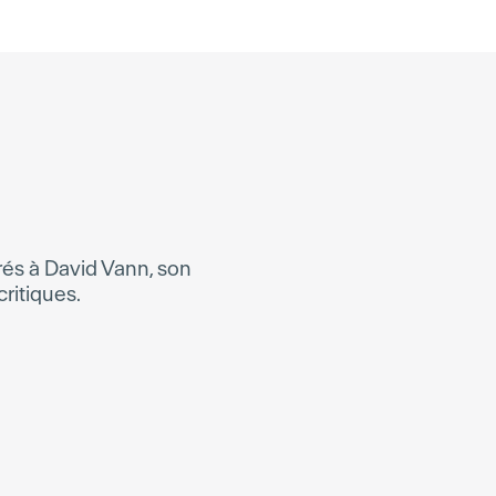
crés à
David Vann
, son
critiques.