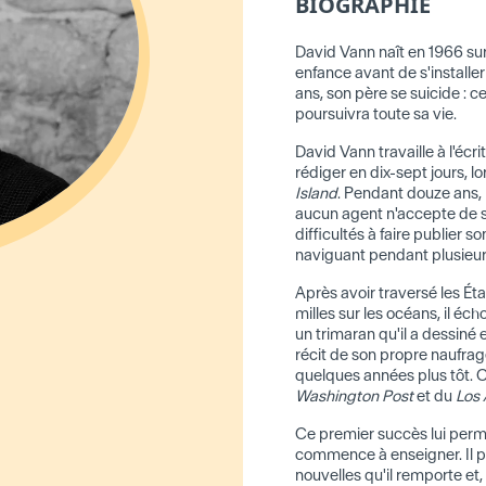
BIOGRAPHIE
David Vann naît en 1966 sur 
enfance avant de s'installer
ans, son père se suicide : 
poursuivra toute sa vie.
David Vann travaille à l'éc
rédiger en dix-sept jours, l
Island
. Pendant douze ans, i
aucun agent n'accepte de so
difficultés à faire publier so
naviguant pendant plusieur
Après avoir traversé les Ét
milles sur les océans, il éc
un trimaran qu'il a dessiné 
récit de son propre naufra
quelques années plus tôt. Ce 
Washington Post
et du
Los 
Ce premier succès lui permet
commence à enseigner. Il 
nouvelles qu'il remporte et,