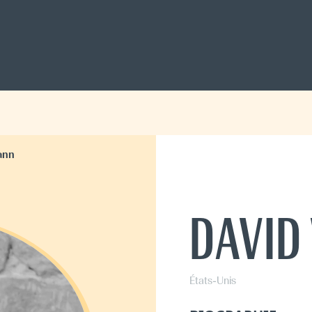
ann
DAVID
États-Unis