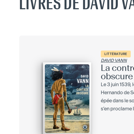
LIVRES DE DAVID 
LITTÉRATURE
DAVID VANN
La cont
obscure
Le 3 juin 1539,
Hernando de S
épée dans le so
s’en proclame le