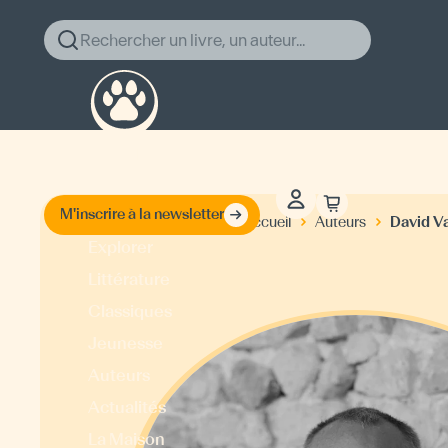
Rechercher un livre, un auteur...
M'inscrire à la newsletter
David V
Accueil
Auteurs
Explorer
Littérature
Classiques
Jeunesse
Auteurs
Actualités
La Maison