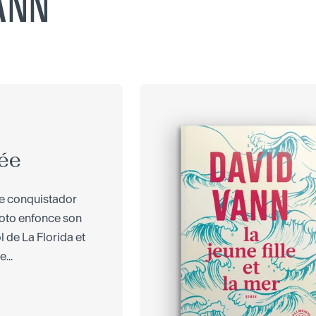
VANN
rée
 le conquistador
oto enfonce son
l de La Florida et
...