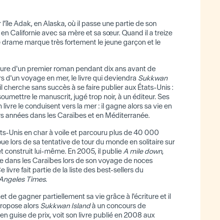
l'île Adak, en Alaska, où il passe une partie de son
 en Californie avec sa mère et sa sœur. Quand il a treize
ce drame marque très fortement le jeune garçon et le
riture d'un premier roman pendant dix ans avant de
ors d'un voyage en mer, le livre qui deviendra
Sukkwan
l cherche sans succès à se faire publier aux États-Unis :
umettre le manuscrit, jugé trop noir, à un éditeur. Ses
n livre le conduisent vers la mer : il gagne alors sa vie en
s années dans les Caraïbes et en Méditerranée.
ats-Unis en char à voile et parcouru plus de 40 000
houe lors de sa tentative de tour du monde en solitaire sur
et construit lui-même. En 2005, il publie
A mile down
,
ge dans les Caraïbes lors de son voyage de noces
livre fait partie de la liste des best-sellers du
Angeles Times
.
 de gagner partiellement sa vie grâce à l'écriture et il
propose alors
Sukkwan Island
à un concours de
 en guise de prix, voit son livre publié en 2008 aux