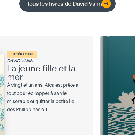
Tous les livres de
David Vann
LITTÉRATURE
DAVID VANN
La jeune fille et la
mer
À vingt et un ans, Aica est prête à
tout pour échapper à sa vie
misérable et quitter la petite île
des Philippines ou...