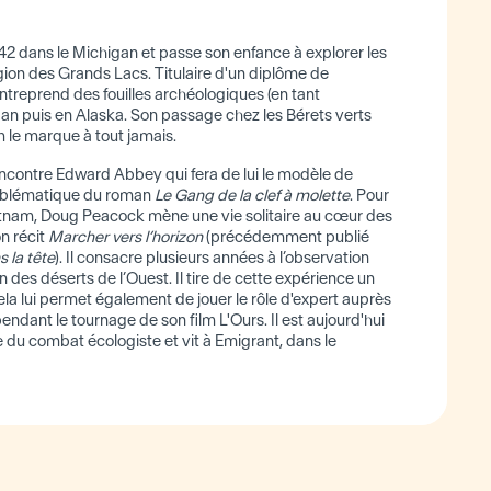
2 dans le Michigan et passe son enfance à explorer les
égion des Grands Lacs. Titulaire d'un diplôme de
 entreprend des fouilles archéologiques (en tant
gan puis en Alaska. Son passage chez les Bérets verts
 le marque à tout jamais.
encontre Edward Abbey qui fera de lui le modèle de
blématique du roman
Le Gang de la clef à molette
. Pour
etnam, Doug Peacock mène une vie solitaire au cœur des
n récit
Marcher vers l’horizon
(précédemment publié
 la tête
). Il consacre plusieurs années à l’observation
on des déserts de l’Ouest. Il tire de cette expérience un
ela lui permet également de jouer le rôle d'expert auprès
ant le tournage de son film L'Ours. Il est aujourd'hui
 du combat écologiste et vit à Emigrant, dans le