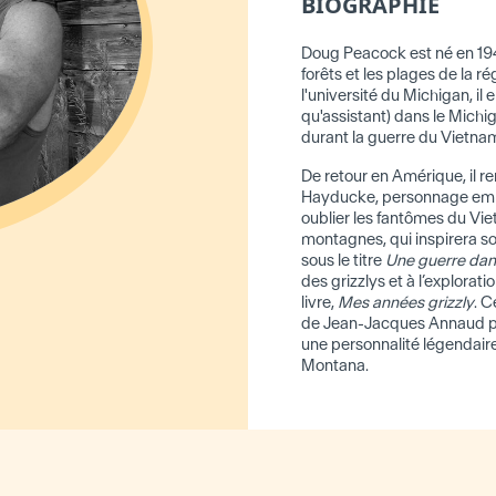
BIOGRAPHIE
Doug Peacock est né en 194
forêts et les plages de la r
l'université du Michigan, il
qu'assistant) dans le Michi
durant la guerre du Vietnam
De retour en Amérique, il r
Hayducke, personnage em
oublier les fantômes du Vi
montagnes, qui inspirera so
sous le titre
Une guerre dans
des grizzlys et à l’explorati
livre,
Mes années grizzly
. C
de Jean-Jacques Annaud pend
une personnalité légendaire
Montana.