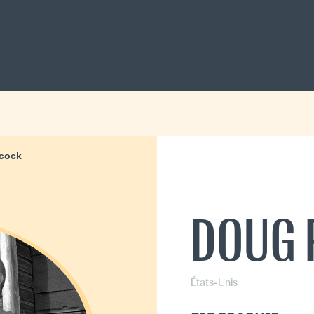
cock
DOUG 
États-Unis