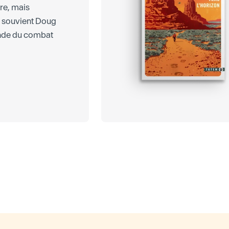
ire, mais
e souvient Doug
nde du combat