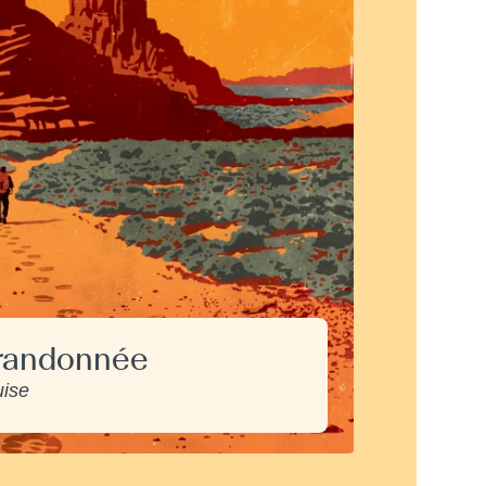
 randonnée
uise