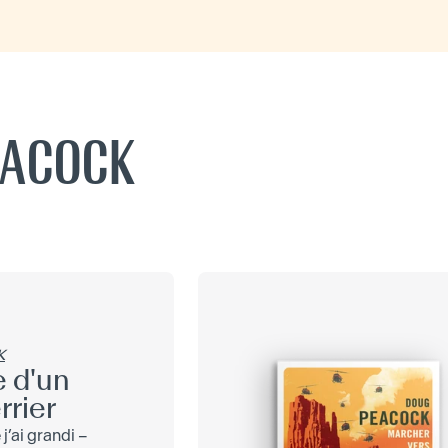
EACOCK
K
e d'un
rrier
 j’ai grandi –