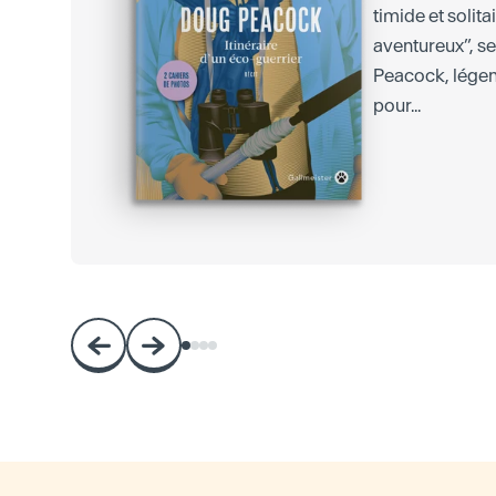
timide et solita
aventureux”, s
Peacock, lége
pour...