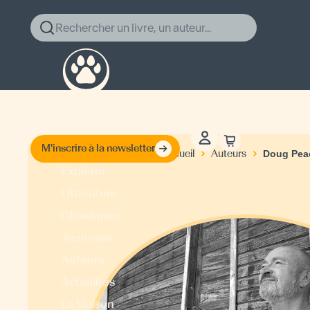
Rechercher un livre, un auteur...
M'inscrire à la newsletter
Accueil
Auteurs
Doug Pea
Explorer
Littérature
Classiques
Jeunesse
Auteurs
Actualités
La Maison