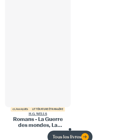
CLASSIQUES
LITTÉRATURE ÉTRANGÈRE
H.G. WELLS
Romans - La Guerre
des mondes, La
Machine à voyager
dans le temps, L'Île du
Tous les livres