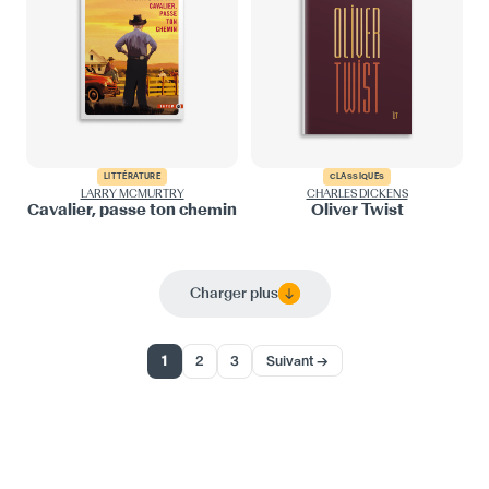
LITTÉRATURE
CLASSIQUES
LARRY MCMURTRY
CHARLES DICKENS
Cavalier, passe ton chemin
Oliver Twist
Charger plus
1
2
3
Suivant →