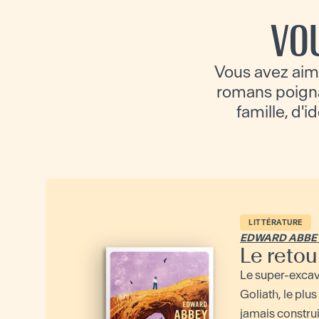
VO
Vous avez aim
romans poignan
famille, d'i
LITTÉRATURE
EDWARD ABBE
Le retou
Le super-excav
Goliath, le plus
jamais constru