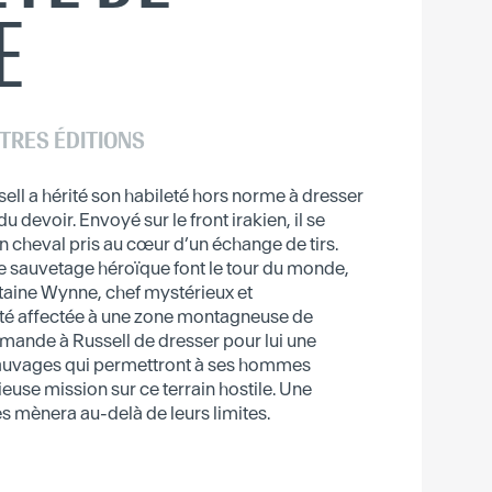
E
TRES ÉDITIONS
ell a hérité son habileté hors norme à dresser
u devoir. Envoyé sur le front irakien, il se
n cheval pris au cœur d’un échange de tirs.
ce sauvetage héroïque font le tour du monde,
taine Wynne, chef mystérieux et
ité affectée à une zone montagneuse de
mande à Russell de dresser pour lui une
auvages qui permettront à ses hommes
use mission sur ce terrain hostile. Une
es mènera au-delà de leurs limites.