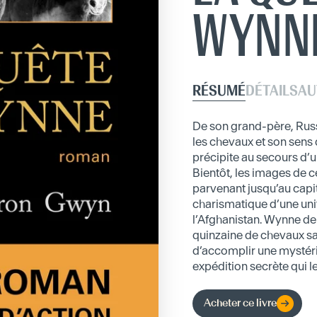
WYNN
RÉSUMÉ
DÉTAILS
AU
De son grand-père, Russ
les chevaux et son sens d
précipite au secours d’u
Bientôt, les images de 
parvenant jusqu’au capi
charismatique d’une un
l’Afghanistan. Wynne de
quinzaine de chevaux s
d’accomplir une mystérie
expédition secrète qui l
Acheter ce livre