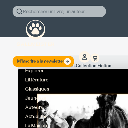
Rechercher un livre, un auteur...
M'inscrire à la newsletter
›
›
Accueil
Aaron Gwyn
Collection Fiction
Explorer
Littérature
Classiques
Jeunesse
Auteurs
Actualités
La Maison