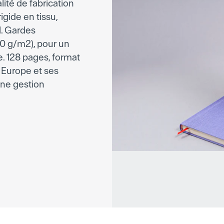
lité de fabrication
igide en tissu,
l. Gardes
110 g/m2), pour un
e. 128 pages, format
n Europe et ses
une gestion